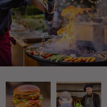
entfaltet. Für den ultimativen Show-Effekt sorgt unser
Ring of Fire: Gegrillt wird auf dem Stahlring, der
Temperaturen zwischen 180 und 300 Grad erreichen
kann. So lässt sich das Grillgut scharf anbraten und
danach bei niedrigerer Temperatur schonend garen.
Von klassischen Grillspezialitäten wie saftigen Steaks
und würzigen Burgern bis hin zu diesen
außergewöhnlichen Highlights – wir bieten Ihnen eine
vielseitige Auswahl, die jedes BBQ zu einem
unvergesslichen Event macht. Ob für ein entspanntes
Sommerfest, ein Firmen-Event oder eine private Feier
– ein BBQ von uns sorgt für eine lockere, gesellige
Atmosphäre und lässt Ihre Veranstaltung kulinarisch
aufblühen.