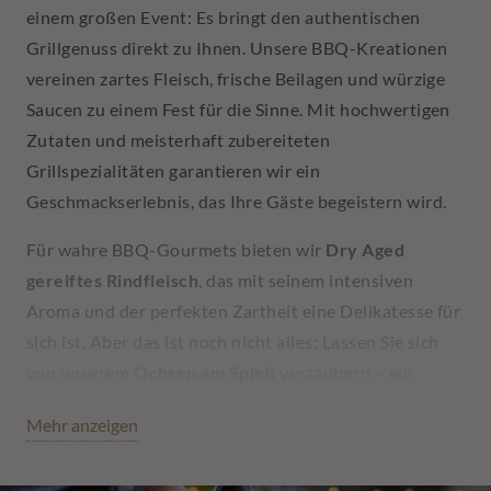
einem großen Event: Es bringt den authentischen
Grillgenuss direkt zu Ihnen. Unsere BBQ-Kreationen
vereinen zartes Fleisch, frische Beilagen und würzige
Saucen zu einem Fest für die Sinne. Mit hochwertigen
Zutaten und meisterhaft zubereiteten
Grillspezialitäten garantieren wir ein
Geschmackserlebnis, das Ihre Gäste begeistern wird.
Für wahre BBQ-Gourmets bieten wir
Dry Aged
gereiftes Rindfleisch
, das mit seinem intensiven
Aroma und der perfekten Zartheit eine Delikatesse für
sich ist. Aber das ist noch nicht alles: Lassen Sie sich
von unserem
Ochsen am Spieß
verzaubern – ein
echtes Highlight für jedes große Event, bei dem das
Mehr anzeigen
zarte Fleisch vor der Feuerwand langsam vor sich hin
brutzelt und dabei seinen einzigartigen Geschmack